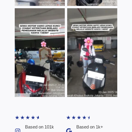
TNo Caption
TNo Caption
★
★
★
★
★
★
★
★
★
★
Based on 101k
Based on 1k+