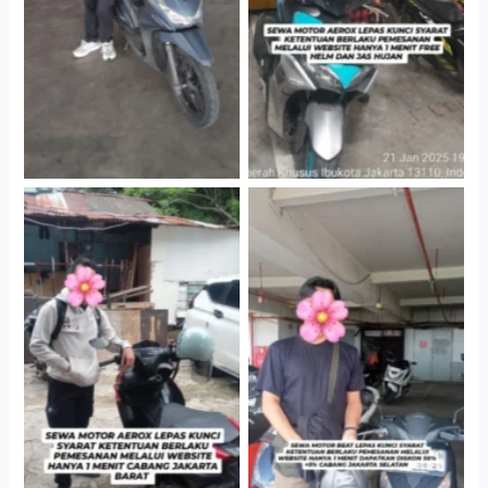
Gedung Parkir P6A
Gedung Parkir P6A
Cityplaza Jatinegara
Cabang Jakarta Barat
Gedung Parkir P6A