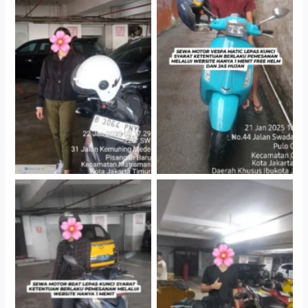
Cityplaza Jatinegara
Antar Jemput Kendaraan
Gedung Parkir P6A
Cityplaza Jatinegara
Cityplaza Jatinegara