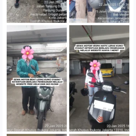
Cityplaza Jatinegara
Cityplaza Jatinegara
Gedung Parkir P6A
Gedung Parkir P6A