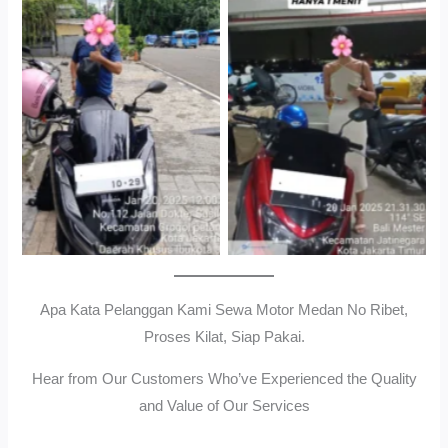
Cityplaza Jatinegara
Gedung Parkir P6ASewa
Antar Jemput Kendaraan
Motor Medan Sunggal No
Ribet, Proses Kilat, Siap
Pakai.
Apa Kata Pelanggan Kami Sewa Motor Medan No Ribet,
Proses Kilat, Siap Pakai.
Hear from Our Customers Who’ve Experienced the Quality
and Value of Our Services