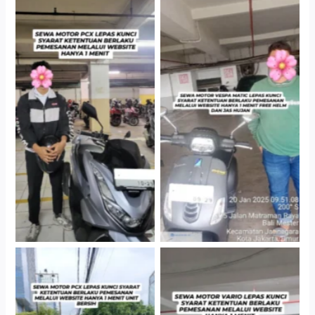
Hotel Kartika Chandra,
Cityplaza Jatinegara
Jakarta Selatan
Gedung Parkir P6A