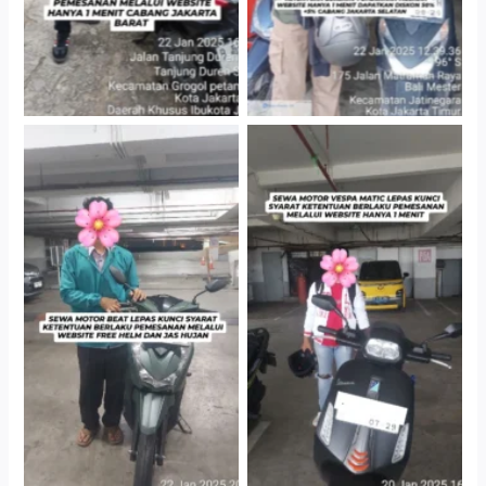
Cityplaza Jatinegara
Cityplaza Jatinegara
Gedung Parkir P6A
Gedung Parkir P6A