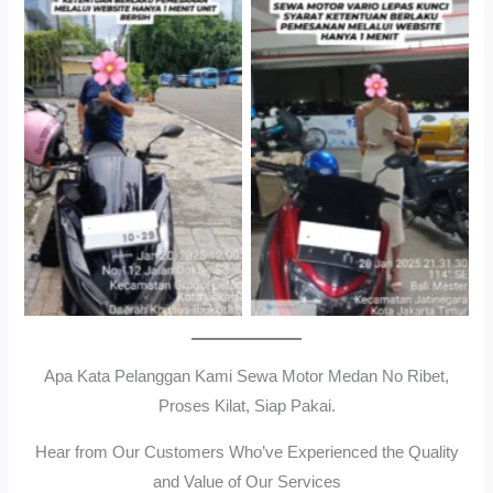
Cityplaza Jatinegara
Gedung Parkir P6ASewa
Antar Jemput Kendaraan
Motor Medan Sunggal No
Ribet, Proses Kilat, Siap
Pakai.
Apa Kata Pelanggan Kami Sewa Motor Medan No Ribet,
Proses Kilat, Siap Pakai.
Hear from Our Customers Who’ve Experienced the Quality
and Value of Our Services