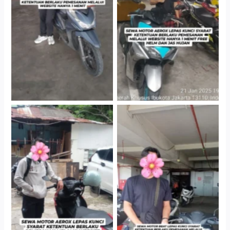
Cityplaza Jatinegara
Cityplaza Jatinegara
Gedung Parkir P6A
Gedung Parkir P6A
Cityplaza Jatinegara
Cabang Jakarta Barat
Gedung Parkir P6A