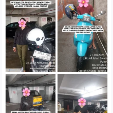
Cityplaza Jatinegara
Antar Jemput Kendaraan
Gedung Parkir P6A