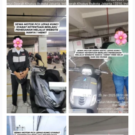
Hotel Kartika Chandra,
Cityplaza Jatinegara
Jakarta Selatan
Gedung Parkir P6A