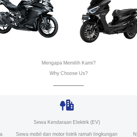
Mengapa Memilih Kami?
Why Choose Us?
Sewa Kendaraan Elektrik (EV)
da
Sewa mobil dan motor listrik ramah lingkungan
N