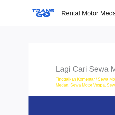
Lewati
ke
Rental Motor Med
konten
Lagi Cari Sewa 
Tinggalkan Komentar
/
Sewa Mo
Medan
,
Sewa Motor Vespa
,
Sew