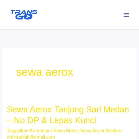
Lewati
ke
konten
sewa aerox
Sewa Aerox Tanjung Sari Medan
– No DP & Lepas Kunci
Tinggalkan Komentar
/
Sewa Motor
,
Sewa Motor Medan
/
mbimarifah@gmail.com