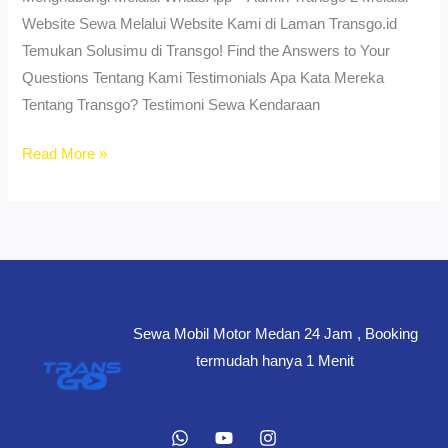
Website Sewa Melalui Website Kami di Laman Transgo.id
Temukan Solusimu di Transgo! Find the Answers to Your
Questions Tentang Kami Testimonials Apa Kata Mereka
Tentang Transgo? Testimoni Sewa Kendaraan
Sewa
Read More »
Motor
PCX
Cemara
Asri
Medan
–
Sewa Mobil Motor Medan 24 Jam , Booking
Premium,
termudah hanya 1 Menit
Bersih
&
Nyaman