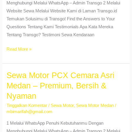
Lepas
Menghubungi Melalui WhatsApp – Admin Transgo 2 Melalui
Kunci
Website Sewa Melalui Website Kami di Laman Transgo.id
Temukan Solusimu di Transgo! Find the Answers to Your
Questions Tentang Kami Testimonials Apa Kata Mereka
Tentang Transgo? Testimoni Sewa Kendaraan
Sewa
Read More »
Aerox
Sei
Agul
Sewa Motor PCX Cemara Asri
Medan
Medan – Premium, Bersih &
–
Nyaman
Booking
Cepat
Tinggalkan Komentar
/
Sewa Motor
,
Sewa Motor Medan
/
mbimarifah@gmail.com
Langsung
Pakai
1 Melalui WhatsApp Penuhi Kebutuhanmu Dengan
Menghubungi Melalui WhatsApp – Admin Transgo 2 Melalui