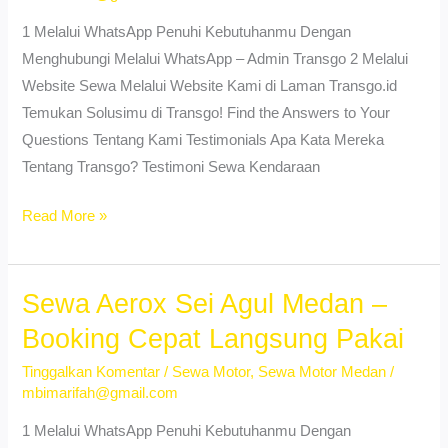
1 Melalui WhatsApp Penuhi Kebutuhanmu Dengan
Menghubungi Melalui WhatsApp – Admin Transgo 2 Melalui
Website Sewa Melalui Website Kami di Laman Transgo.id
Temukan Solusimu di Transgo! Find the Answers to Your
Questions Tentang Kami Testimonials Apa Kata Mereka
Tentang Transgo? Testimoni Sewa Kendaraan
Sewa
Read More »
Aerox
Tanjung
Sari
Sewa Aerox Sei Agul Medan –
Medan
Booking Cepat Langsung Pakai
–
Tinggalkan Komentar
/
Sewa Motor
,
Sewa Motor Medan
/
No
mbimarifah@gmail.com
DP
&
1 Melalui WhatsApp Penuhi Kebutuhanmu Dengan