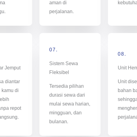
ama
aman di
kebutuh
gu.
perjalanan.
07.
08.
Sistem Sewa
ar Jemput
Unit He
Fleksibel
sa diantar
Unit dise
Tersedia pilihan
i kamu di
bahan ba
durasi sewa dari
ebih
sehingg
mulai sewa harian,
anpa repot
menghem
mingguan, dan
angsung.
perjalan
bulanan.