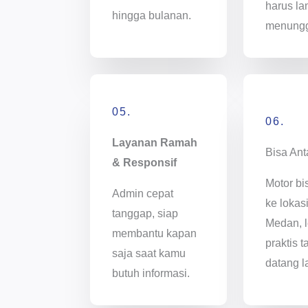
harus l
hingga bulanan.
menung
05.
06.
Layanan Ramah
Bisa Ant
& Responsif
Motor bi
Admin cepat
ke lokas
tanggap, siap
Medan, l
membantu kapan
praktis t
saja saat kamu
datang l
butuh informasi.