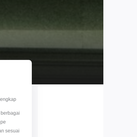
Lengkap
 berbagai
ipe
an sesuai