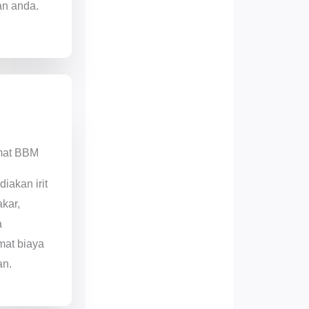
an anda.
mat BBM
diakan irit
kar,
a
at biaya
an.