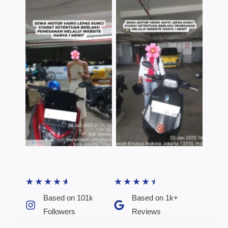
TNo Caption
TNo Caption
★
★
★
★
★
★
★
★
★
★
Based on 101k
Based on 1k+
Followers​
Reviews​