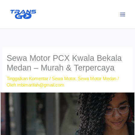
Lewati
ke
konten
Sewa Motor PCX Kwala Bekala
Medan – Murah & Terpercaya
Tinggalkan Komentar
/
Sewa Motor
,
Sewa Motor Medan
/
Oleh
mbimarifah@gmail.com