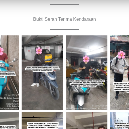
Bukti Serah Terima Kendaraan
Cityplaza
Cityplaza
Jemput
Jatinegara
Jatinegara
Cabang
raan
Gedung Parkir
Gedung Parkir
B
P6A
P6A