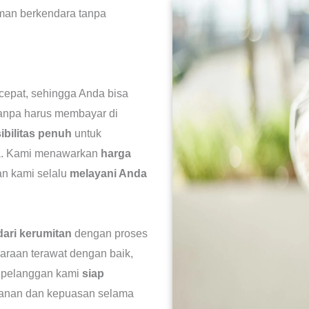
man berkendara tanpa
pat, sehingga Anda bisa
anpa harus membayar di
ibilitas penuh
untuk
da. Kami menawarkan
harga
n kami selalu
melayani Anda
dari kerumitan
dengan proses
araan terawat dengan baik,
n pelanggan kami
siap
anan dan kepuasan selama