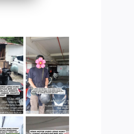
Cityplaza
 Jakarta
Jatinegara
arat
Gedung Parkir
P6A