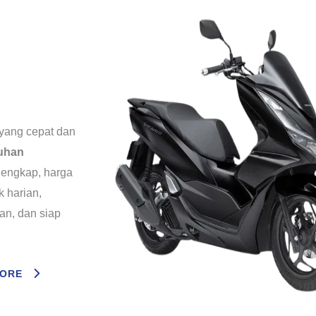
yang cepat dan
uhan
lengkap, harga
k harian,
an, dan siap
MORE