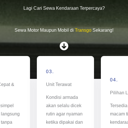
Lagi Cari Sewa Kendaraan Terpercaya?
Sewa Motor Maupun Mobil di
Transgo
Sekarang!
03.
04.
Cepat &
Unit Terawat
Pilihan 
Kondisi armada
 simpel
akan selalu dicek
Tersedia
 langsung
rutin agar nyaman
macam t
 tanpa
ketika dipakai dan
kendara