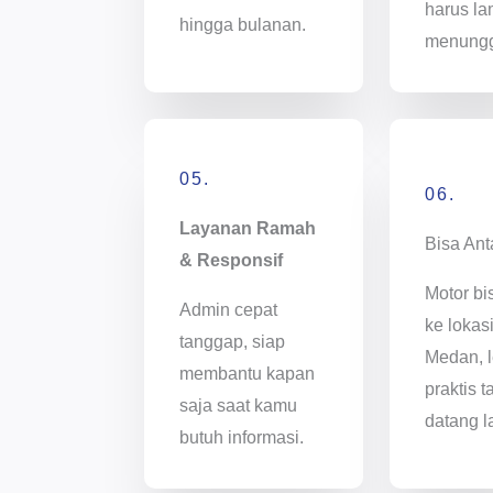
harus l
hingga bulanan.
menung
05.
06.
Layanan Ramah
Bisa Ant
& Responsif
Motor bi
Admin cepat
ke lokas
tanggap, siap
Medan, l
membantu kapan
praktis t
saja saat kamu
datang l
butuh informasi.