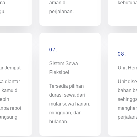
ama
aman di
kebutuh
gu.
perjalanan.
07.
08.
Sistem Sewa
ar Jemput
Unit He
Fleksibel
sa diantar
Unit dise
Tersedia pilihan
i kamu di
bahan ba
durasi sewa dari
ebih
sehingg
mulai sewa harian,
anpa repot
menghem
mingguan, dan
angsung.
perjalan
bulanan.