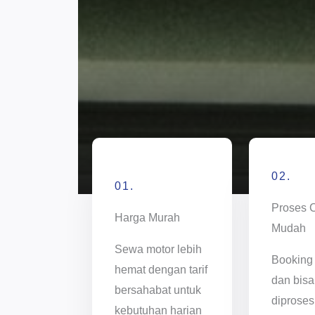
02.
01.
Proses 
Harga Murah
Mudah
Sewa motor lebih
Booking
hemat dengan tarif
dan bisa
bersahabat untuk
diproses
kebutuhan harian