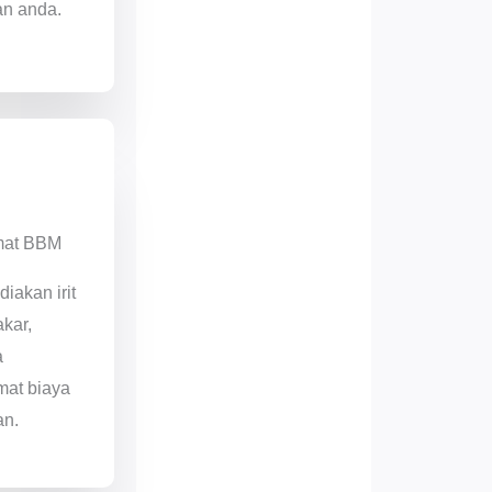
an anda.
mat BBM
diakan irit
kar,
a
at biaya
an.