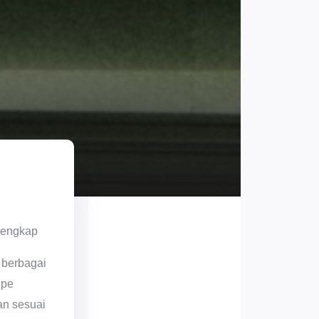
Lengkap
 berbagai
ipe
an sesuai