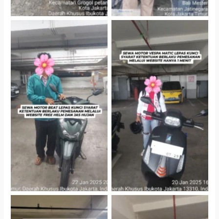
Cityplaza Jatinegara
Cityplaza Jatinegara
Gedung Parkir P6A
Gedung Parkir P6A