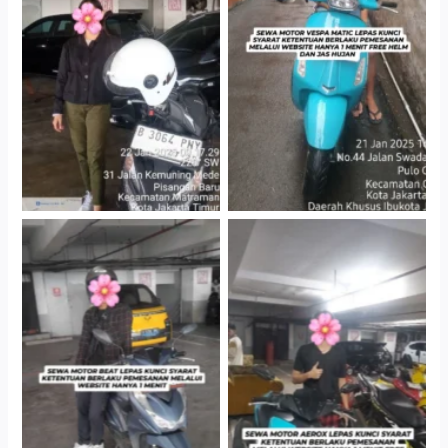
Cityplaza Jatinegara
Antar Jemput Kendaraan
Gedung Parkir P6A
Cityplaza Jatinegara
Cityplaza Jatinegara
Gedung Parkir P6A
Gedung Parkir P6A