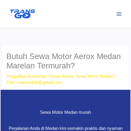
Lewati
ke
konten
Butuh Sewa Motor Aerox Medan
Marelan Termurah?
Tinggalkan Komentar
/
Sewa Motor
,
Sewa Motor Medan
/
Oleh
mbimarifah@gmail.com
Sewa Motor Medan murah
Perjalanan Anda di Medan kini semakin praktis dan nyaman