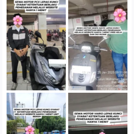
Hotel Kartika Chandra,
Cityplaza Jatinegara
Jakarta Selatan
Gedung Parkir P6A
Cityplaza Jatinegara