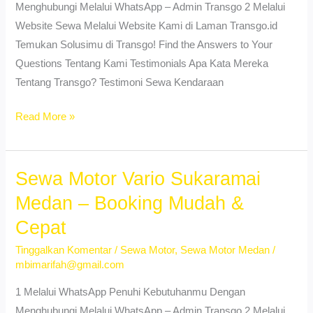
Booking
Menghubungi Melalui WhatsApp – Admin Transgo 2 Melalui
Cepat
Website Sewa Melalui Website Kami di Laman Transgo.id
Temukan Solusimu di Transgo! Find the Answers to Your
Questions Tentang Kami Testimonials Apa Kata Mereka
Tentang Transgo? Testimoni Sewa Kendaraan
Rental
Read More »
Motor
Vario
Titi
Sewa Motor Vario Sukaramai
Rantai
Medan – Booking Mudah &
Medan
Cepat
–
Murah
Tinggalkan Komentar
/
Sewa Motor
,
Sewa Motor Medan
/
mbimarifah@gmail.com
&
Terpercaya
1 Melalui WhatsApp Penuhi Kebutuhanmu Dengan
Menghubungi Melalui WhatsApp – Admin Transgo 2 Melalui