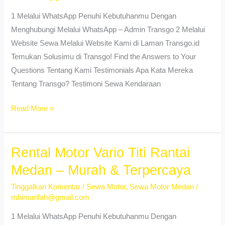
1 Melalui WhatsApp Penuhi Kebutuhanmu Dengan
Menghubungi Melalui WhatsApp – Admin Transgo 2 Melalui
Website Sewa Melalui Website Kami di Laman Transgo.id
Temukan Solusimu di Transgo! Find the Answers to Your
Questions Tentang Kami Testimonials Apa Kata Mereka
Tentang Transgo? Testimoni Sewa Kendaraan
Sewa
Read More »
Motor
Vario
Sudirejo
Rental Motor Vario Titi Rantai
I
Medan – Murah & Terpercaya
Medan
Tinggalkan Komentar
/
Sewa Motor
,
Sewa Motor Medan
/
–
mbimarifah@gmail.com
No
DP,
1 Melalui WhatsApp Penuhi Kebutuhanmu Dengan