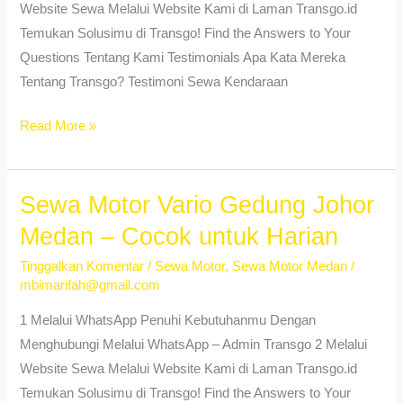
Website Sewa Melalui Website Kami di Laman Transgo.id
Temukan Solusimu di Transgo! Find the Answers to Your
Questions Tentang Kami Testimonials Apa Kata Mereka
Tentang Transgo? Testimoni Sewa Kendaraan
Sewa
Read More »
Motor
Vario
Tegal
Sewa Motor Vario Gedung Johor
Sari
Medan – Cocok untuk Harian
Mandala
Tinggalkan Komentar
/
Sewa Motor
,
Sewa Motor Medan
/
Medan
mbimarifah@gmail.com
–
Praktis
1 Melalui WhatsApp Penuhi Kebutuhanmu Dengan
&
Menghubungi Melalui WhatsApp – Admin Transgo 2 Melalui
Murah
Website Sewa Melalui Website Kami di Laman Transgo.id
Temukan Solusimu di Transgo! Find the Answers to Your