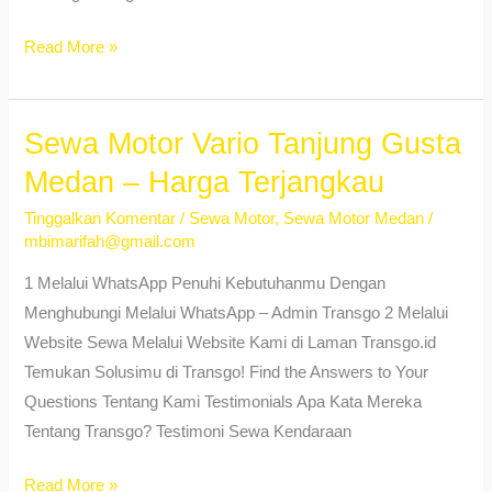
Sewa
Read More »
Motor
Vario
Gedung
Sewa Motor Vario Tanjung Gusta
Johor
Medan – Harga Terjangkau
Medan
Tinggalkan Komentar
/
Sewa Motor
,
Sewa Motor Medan
/
–
mbimarifah@gmail.com
Cocok
untuk
1 Melalui WhatsApp Penuhi Kebutuhanmu Dengan
Harian
Menghubungi Melalui WhatsApp – Admin Transgo 2 Melalui
Website Sewa Melalui Website Kami di Laman Transgo.id
Temukan Solusimu di Transgo! Find the Answers to Your
Questions Tentang Kami Testimonials Apa Kata Mereka
Tentang Transgo? Testimoni Sewa Kendaraan
Sewa
Read More »