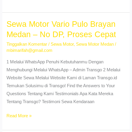
Motor
Vario
Tanjung
Sewa Motor Vario Pulo Brayan
Gusta
Medan – No DP, Proses Cepat
Medan
Tinggalkan Komentar
/
Sewa Motor
,
Sewa Motor Medan
/
–
mbimarifah@gmail.com
Harga
Terjangkau
1 Melalui WhatsApp Penuhi Kebutuhanmu Dengan
Menghubungi Melalui WhatsApp – Admin Transgo 2 Melalui
Website Sewa Melalui Website Kami di Laman Transgo.id
Temukan Solusimu di Transgo! Find the Answers to Your
Questions Tentang Kami Testimonials Apa Kata Mereka
Tentang Transgo? Testimoni Sewa Kendaraan
Sewa
Read More »
Motor
Vario