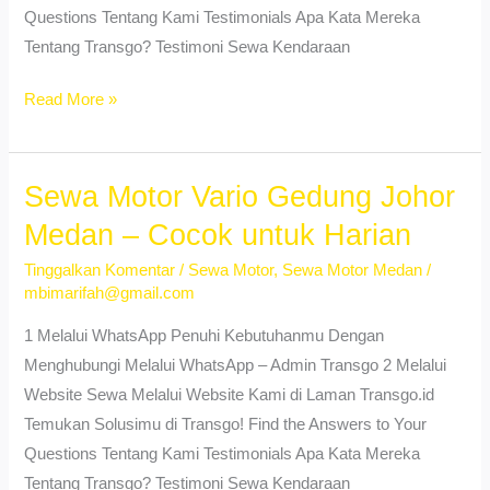
Questions Tentang Kami Testimonials Apa Kata Mereka
Tentang Transgo? Testimoni Sewa Kendaraan
Sewa
Read More »
Motor
Vario
Gedung
Sewa Motor Vario Gedung Johor
Johor
Medan – Cocok untuk Harian
Medan
Tinggalkan Komentar
/
Sewa Motor
,
Sewa Motor Medan
/
–
mbimarifah@gmail.com
Cocok
untuk
1 Melalui WhatsApp Penuhi Kebutuhanmu Dengan
Harian
Menghubungi Melalui WhatsApp – Admin Transgo 2 Melalui
Website Sewa Melalui Website Kami di Laman Transgo.id
Temukan Solusimu di Transgo! Find the Answers to Your
Questions Tentang Kami Testimonials Apa Kata Mereka
Tentang Transgo? Testimoni Sewa Kendaraan