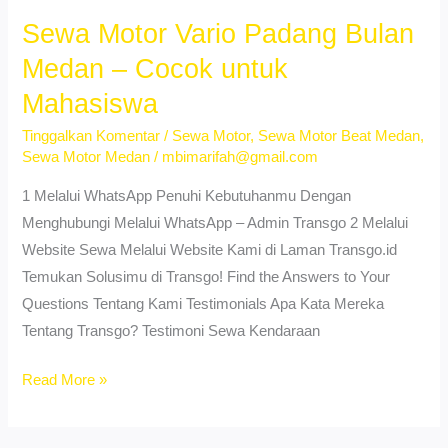
Pulo
Sewa Motor Vario Padang Bulan
Brayan
Medan – Cocok untuk
Medan
Mahasiswa
–
No
Tinggalkan Komentar
/
Sewa Motor
,
Sewa Motor Beat Medan
,
Sewa Motor Medan
/
mbimarifah@gmail.com
DP,
Proses
1 Melalui WhatsApp Penuhi Kebutuhanmu Dengan
Cepat
Menghubungi Melalui WhatsApp – Admin Transgo 2 Melalui
Website Sewa Melalui Website Kami di Laman Transgo.id
Temukan Solusimu di Transgo! Find the Answers to Your
Questions Tentang Kami Testimonials Apa Kata Mereka
Tentang Transgo? Testimoni Sewa Kendaraan
Sewa
Read More »
Motor
Vario