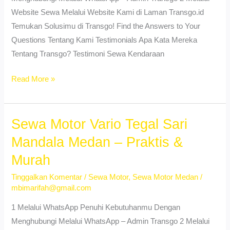
Website Sewa Melalui Website Kami di Laman Transgo.id
Temukan Solusimu di Transgo! Find the Answers to Your
Questions Tentang Kami Testimonials Apa Kata Mereka
Tentang Transgo? Testimoni Sewa Kendaraan
Sewa
Read More »
Motor
Vario
Sukaramai
Sewa Motor Vario Tegal Sari
Medan
Mandala Medan – Praktis &
–
Murah
Booking
Mudah
Tinggalkan Komentar
/
Sewa Motor
,
Sewa Motor Medan
/
mbimarifah@gmail.com
&
Cepat
1 Melalui WhatsApp Penuhi Kebutuhanmu Dengan
Menghubungi Melalui WhatsApp – Admin Transgo 2 Melalui